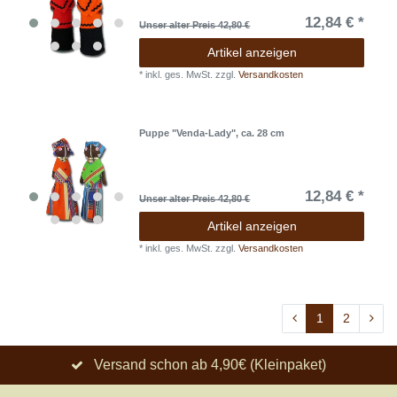
12,84 € *
Unser alter Preis 42,80 €
Artikel anzeigen
*
inkl. ges. MwSt.
zzgl.
Versandkosten
Puppe "Venda-Lady", ca. 28 cm
12,84 € *
Unser alter Preis 42,80 €
Artikel anzeigen
*
inkl. ges. MwSt.
zzgl.
Versandkosten
1
2
Versand schon ab 4,90€ (Kleinpaket)