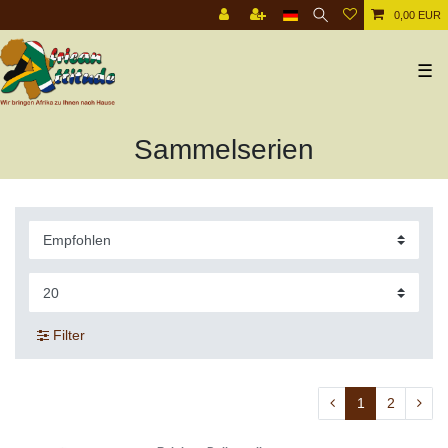
0,00 EUR
☰
Sammelserien
Filter
1
2