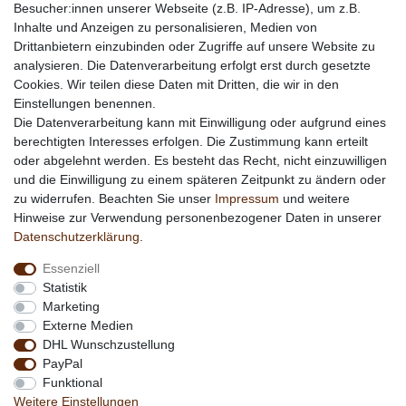
Besucher:innen unserer Webseite (z.B. IP-Adresse), um z.B.
Informationen
Inhalte und Anzeigen zu personalisieren, Medien von
Werbung
Drittanbietern einzubinden oder Zugriffe auf unsere Website zu
Links
analysieren. Die Datenverarbeitung erfolgt erst durch gesetzte
Cookies. Wir teilen diese Daten mit Dritten, die wir in den
Vertrag widerrufen
Einstellungen benennen.
Die Datenverarbeitung kann mit Einwilligung oder aufgrund eines
berechtigten Interesses erfolgen. Die Zustimmung kann erteilt
*
außer Sonderartikel + Porto; keine Kombination mit
oder abgelehnt werden. Es besteht das Recht, nicht einzuwilligen
anderen Rabattaktionen
und die Einwilligung zu einem späteren Zeitpunkt zu ändern oder
zu widerrufen. Beachten Sie unser
Impressum
und weitere
Hinweise zur Verwendung personenbezogener Daten in unserer
Daten­schutz­erklärung
.
Essenziell
Statistik
Marketing
Externe Medien
DHL Wunschzustellung
PayPal
Funktional
Weitere Einstellungen