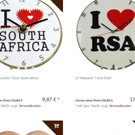
schuhr "I love South Africa"
LP Wanduhr "I love RSA"
9,87 € *
17
er Preis 32,90 €
Unser alter Preis 59,90 €
. MwSt.
zzgl.
Versandkosten
*
inkl. ges. MwSt.
zzgl.
Versandkosten