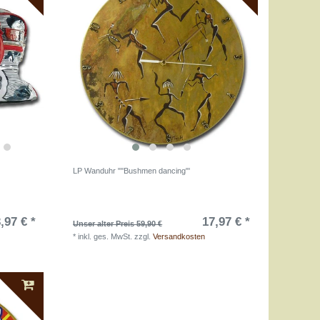
LP Wanduhr "''Bushmen dancing"'
,97 € *
17,97 € *
Unser alter Preis 59,90 €
*
inkl. ges. MwSt.
zzgl.
Versandkosten