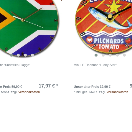
r "Südafrika Flagge"
Mini-LP Tischuhr "Lucky Star"
17,97 € *
9
er Preis 59,90 €
Unser alter Preis 32,90 €
. MwSt.
zzgl.
Versandkosten
*
inkl. ges. MwSt.
zzgl.
Versandkosten