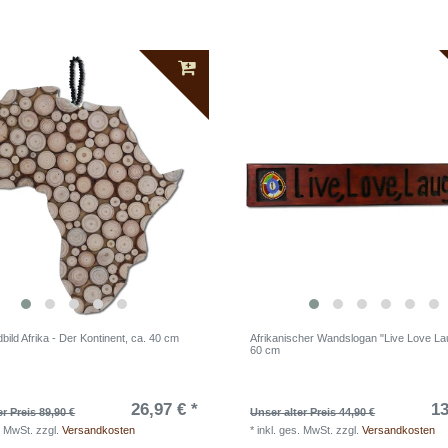
ild Afrika - Der Kontinent, ca. 40 cm
Afrikanischer Wandslogan "Live Love La
60 cm
26,97 € *
13
er Preis 89,90 €
Unser alter Preis 44,90 €
. MwSt.
zzgl.
Versandkosten
*
inkl. ges. MwSt.
zzgl.
Versandkosten