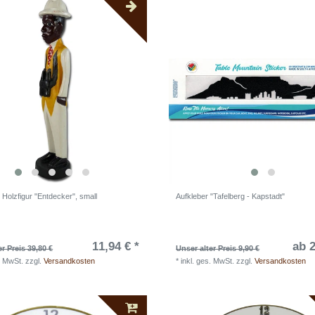
il Holzfigur "Entdecker", small
Aufkleber "Tafelberg - Kapstadt"
11,94 € *
ab 2
er Preis 39,80 €
Unser alter Preis 9,90 €
. MwSt.
zzgl.
Versandkosten
*
inkl. ges. MwSt.
zzgl.
Versandkosten