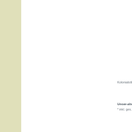
Kolonialst
Unser alt
*
inkl. ges