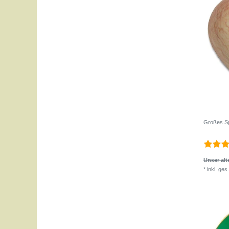
Großes Sp
Unser alte
*
inkl. ges