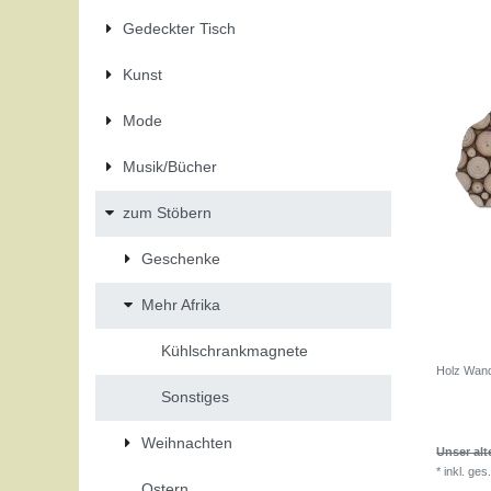
Gedeckter Tisch
Kunst
Mode
Musik/Bücher
zum Stöbern
Geschenke
Mehr Afrika
Kühlschrankmagnete
Holz Wandb
Sonstiges
Weihnachten
Unser alt
*
inkl. ges
Ostern