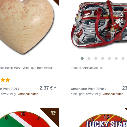
eckstein-Herz "With Love from Africa"
Tasche "African Jesus"
2,37 € *
23
r Preis 7,90 €
Unser alter Preis 79,90 €
. MwSt.
zzgl.
Versandkosten
*
inkl. ges. MwSt.
zzgl.
Versandkosten