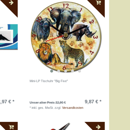
Mini-LP Tischuhr "Big Five"
,97 € *
9,87 € *
Unser alter Preis 32,90 €
*
inkl. ges. MwSt.
zzgl.
Versandkosten