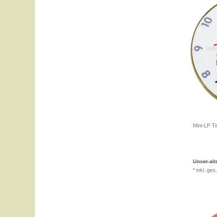
Mini-LP Ti
Unser alt
*
inkl. ges