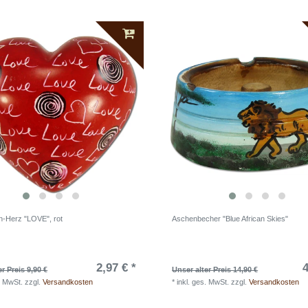
n-Herz "LOVE", rot
Aschenbecher "Blue African Skies"
2,97 € *
4
r Preis 9,90 €
Unser alter Preis 14,90 €
. MwSt.
zzgl.
Versandkosten
*
inkl. ges. MwSt.
zzgl.
Versandkosten