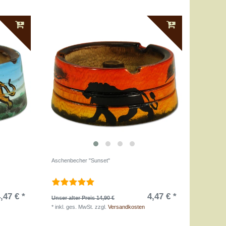
Aschenbecher "Sunset"
,47 € *
4,47 € *
Unser alter Preis 14,90 €
*
inkl. ges. MwSt.
zzgl.
Versandkosten