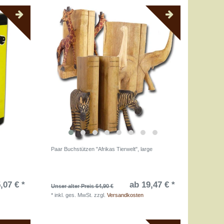
Paar Buchstützen "Afrikas Tierwelt", large
,07 € *
ab 19,47 € *
Unser alter Preis 64,90 €
*
inkl. ges. MwSt.
zzgl.
Versandkosten