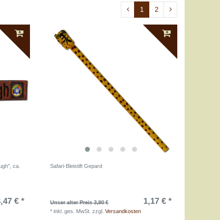
1
2
ugh", ca.
Safari-Bleistift Gepard
,47 € *
1,17 € *
Unser alter Preis 3,90 €
*
inkl. ges. MwSt.
zzgl.
Versandkosten