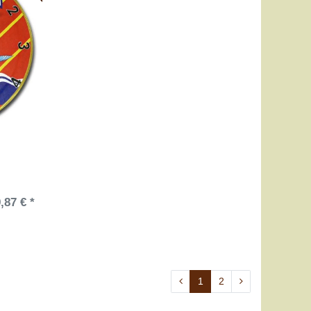
,87 € *
1
2