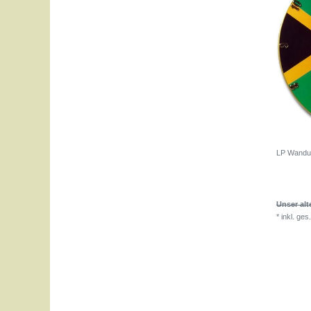
LP Wanduh
Unser alt
*
inkl. ges