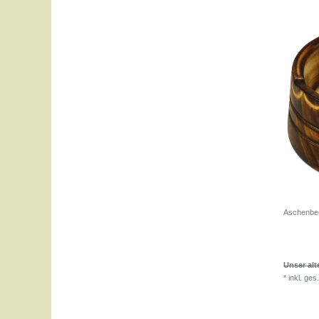
Aschenbec
Unser alt
*
inkl. ges