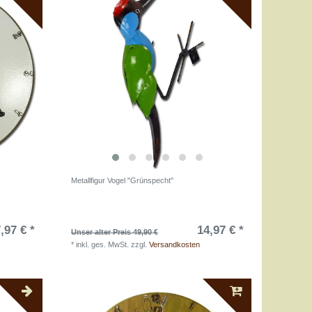
Metallfigur Vogel "Grünspecht"
,97 € *
14,97 € *
Unser alter Preis 49,90 €
*
inkl. ges. MwSt.
zzgl.
Versandkosten