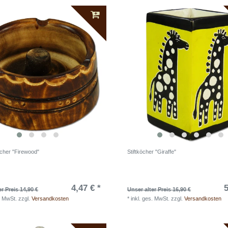
her "Firewood"
Stiftköcher "Giraffe"
4,47 € *
5
er Preis 14,90 €
Unser alter Preis 16,90 €
. MwSt.
zzgl.
Versandkosten
*
inkl. ges. MwSt.
zzgl.
Versandkosten