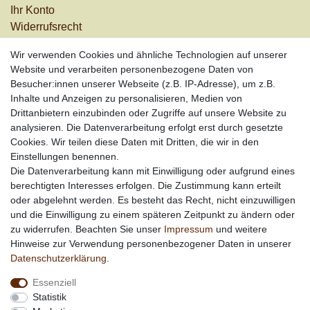
Ihr Konto
Widerrufs­recht
Versandkosten
Wir verwenden Cookies und ähnliche Technologien auf unserer
Zahlungsarten
Website und verarbeiten personenbezogene Daten von
Besucher:innen unserer Webseite (z.B. IP-Adresse), um z.B.
Informationen
Inhalte und Anzeigen zu personalisieren, Medien von
Werbung
Drittanbietern einzubinden oder Zugriffe auf unsere Website zu
Links
analysieren. Die Datenverarbeitung erfolgt erst durch gesetzte
Cookies. Wir teilen diese Daten mit Dritten, die wir in den
Vertrag widerrufen
Einstellungen benennen.
Die Datenverarbeitung kann mit Einwilligung oder aufgrund eines
berechtigten Interesses erfolgen. Die Zustimmung kann erteilt
*
außer Sonderartikel + Porto; keine Kombination mit
oder abgelehnt werden. Es besteht das Recht, nicht einzuwilligen
anderen Rabattaktionen
und die Einwilligung zu einem späteren Zeitpunkt zu ändern oder
zu widerrufen. Beachten Sie unser
Impressum
und weitere
Hinweise zur Verwendung personenbezogener Daten in unserer
Daten­schutz­erklärung
.
Essenziell
Statistik