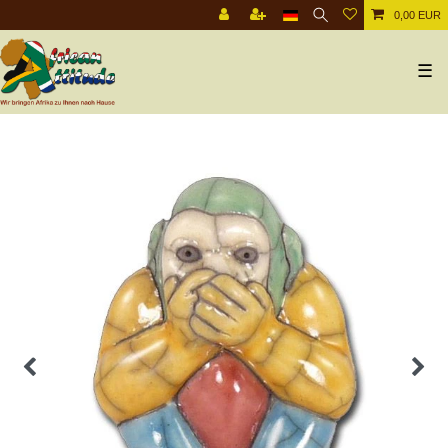
0,00 EUR
☰