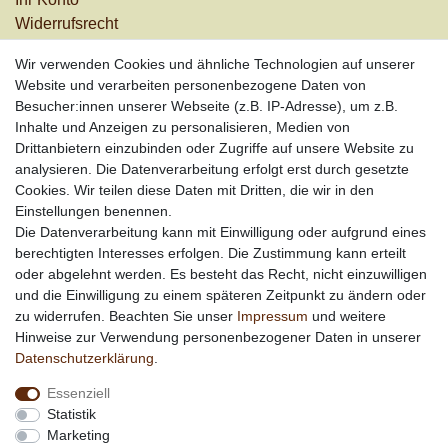
Widerrufs­recht
Versandkosten
Wir verwenden Cookies und ähnliche Technologien auf unserer
Zahlungsarten
Website und verarbeiten personenbezogene Daten von
Informationen
Besucher:innen unserer Webseite (z.B. IP-Adresse), um z.B.
Inhalte und Anzeigen zu personalisieren, Medien von
Werbung
Drittanbietern einzubinden oder Zugriffe auf unsere Website zu
Links
analysieren. Die Datenverarbeitung erfolgt erst durch gesetzte
Cookies. Wir teilen diese Daten mit Dritten, die wir in den
Vertrag widerrufen
Einstellungen benennen.
Die Datenverarbeitung kann mit Einwilligung oder aufgrund eines
berechtigten Interesses erfolgen. Die Zustimmung kann erteilt
*
außer Sonderartikel + Porto; keine Kombination mit
oder abgelehnt werden. Es besteht das Recht, nicht einzuwilligen
anderen Rabattaktionen
und die Einwilligung zu einem späteren Zeitpunkt zu ändern oder
zu widerrufen. Beachten Sie unser
Impressum
und weitere
Hinweise zur Verwendung personenbezogener Daten in unserer
Daten­schutz­erklärung
.
Essenziell
Statistik
Marketing