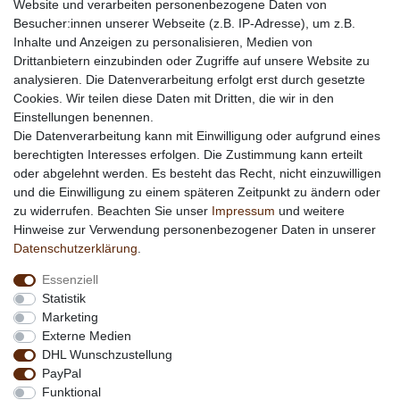
Website und verarbeiten personenbezogene Daten von
Informationen
Besucher:innen unserer Webseite (z.B. IP-Adresse), um z.B.
Inhalte und Anzeigen zu personalisieren, Medien von
Werbung
Drittanbietern einzubinden oder Zugriffe auf unsere Website zu
Links
analysieren. Die Datenverarbeitung erfolgt erst durch gesetzte
Cookies. Wir teilen diese Daten mit Dritten, die wir in den
Vertrag widerrufen
Einstellungen benennen.
Die Datenverarbeitung kann mit Einwilligung oder aufgrund eines
berechtigten Interesses erfolgen. Die Zustimmung kann erteilt
*
außer Sonderartikel + Porto; keine Kombination mit
oder abgelehnt werden. Es besteht das Recht, nicht einzuwilligen
anderen Rabattaktionen
und die Einwilligung zu einem späteren Zeitpunkt zu ändern oder
zu widerrufen. Beachten Sie unser
Impressum
und weitere
Hinweise zur Verwendung personenbezogener Daten in unserer
Daten­schutz­erklärung
.
Essenziell
Statistik
Marketing
Externe Medien
DHL Wunschzustellung
PayPal
Funktional