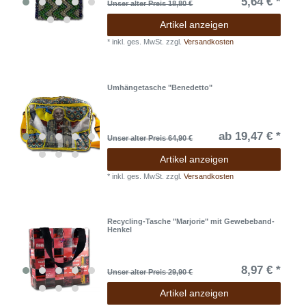
5,64 € *
Unser alter Preis 18,80 €
Artikel anzeigen
*
inkl. ges. MwSt.
zzgl.
Versandkosten
Umhängetasche "Benedetto"
ab 19,47 € *
Unser alter Preis 64,90 €
Artikel anzeigen
*
inkl. ges. MwSt.
zzgl.
Versandkosten
Recycling-Tasche "Marjorie" mit Gewebeband-
Henkel
8,97 € *
Unser alter Preis 29,90 €
Artikel anzeigen