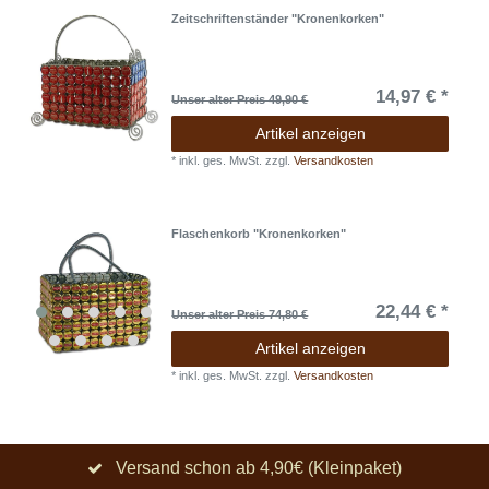
Zeitschriftenständer "Kronenkorken"
14,97 € *
Unser alter Preis 49,90 €
Artikel anzeigen
*
inkl. ges. MwSt.
zzgl.
Versandkosten
Flaschenkorb "Kronenkorken"
22,44 € *
Unser alter Preis 74,80 €
Artikel anzeigen
*
inkl. ges. MwSt.
zzgl.
Versandkosten
Versand schon ab 4,90€ (Kleinpaket)