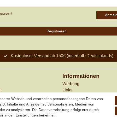
ergessen?
Anmel
Registrieren
Kostenloser Versand ab 150€ (innerhalb Deutschlands)
Informationen
Werbung
t
Links
en
Vertrag widerrufen
unserer Website und verarbeiten personenbezogene Daten von
n
.B. Inhalte und Anzeigen zu personalisieren, Medien von
*
außer Sonderartikel + Port
ite zu analysieren. Die Datenverarbeitung erfolgt erst durch
Kombination mit anderen
 wir in den Einstellungen benennen.