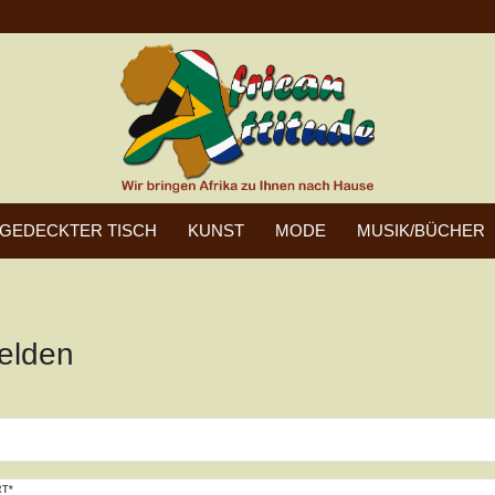
GEDECKTER TISCH
KUNST
MODE
MUSIK/BÜCHER
elden
T*