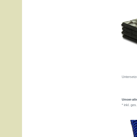
Untersetze
Unser alt
*
inkl. ges