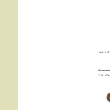
Salatbest
Unser alt
*
inkl. ges