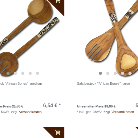
eck "African Bones", medium
Salatbesteck "African Bones", large
6,54 € *
5
er Preis 21,80 €
Unser alter Preis 19,90 €
. MwSt.
zzgl.
Versandkosten
*
inkl. ges. MwSt.
zzgl.
Versandkosten