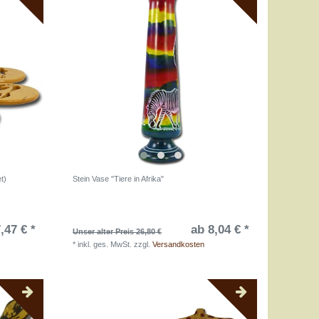
t)
Stein Vase "Tiere in Afrika"
,47 € *
ab 8,04 € *
Unser alter Preis 26,80 €
*
inkl. ges. MwSt.
zzgl.
Versandkosten