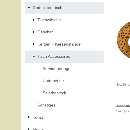
Gedeckter Tisch
Tischwäsche
Geschirr
Kerzen + Kerzenständer
Tisch Accessoires
Serviettenringe
Untersetzer
Holz Servi
Salatbesteck
Sonstiges
Unser alte
*
inkl. ges
Kunst
Mode