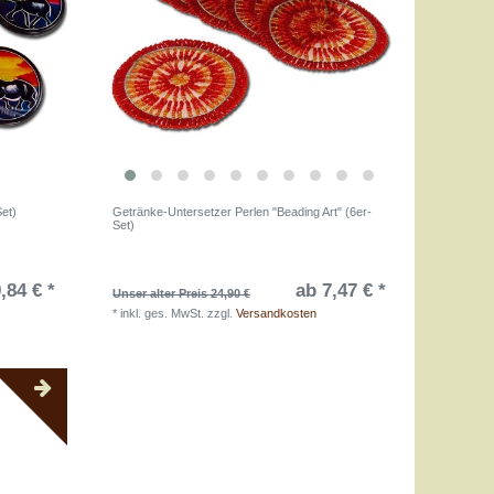
Set)
Getränke-Untersetzer Perlen "Beading Art" (6er-
Set)
,84 € *
ab 7,47 € *
Unser alter Preis 24,90 €
*
inkl. ges. MwSt.
zzgl.
Versandkosten