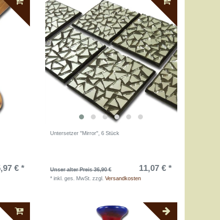
Untersetzer "Mirror", 6 Stück
,97 € *
11,07 € *
Unser alter Preis 36,90 €
*
inkl. ges. MwSt.
zzgl.
Versandkosten