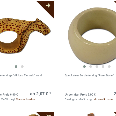
ettenringe "Afrikas Tierwelt", rund
Speckstein Serviettenring "Pure Stone"
ab 2,07 € *
2
r Preis 6,90 €
Unser alter Preis 6,90 €
. MwSt.
zzgl.
Versandkosten
*
inkl. ges. MwSt.
zzgl.
Versandkosten