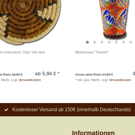
e Untersetzer "Zulu" (4er-Set)
Blumenvase "Tinwork"
ab 5,94 € *
4
er Preis 19,80 €
Unser alter Preis 14,90 €
. MwSt.
zzgl.
Versandkosten
*
inkl. ges. MwSt.
zzgl.
Versandkosten
Kostenloser Versand ab 150€ (innerhalb Deutschlands)
Informationen