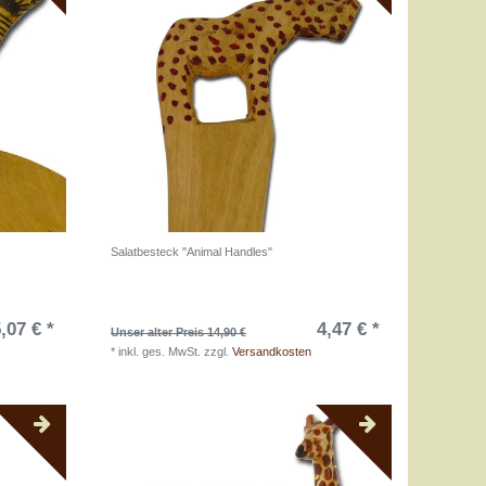
Salatbesteck "Animal Handles"
,07 € *
4,47 € *
Unser alter Preis 14,90 €
*
inkl. ges. MwSt.
zzgl.
Versandkosten