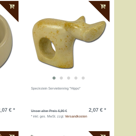
Speckstein Serviettenring "Hippo"
,07 € *
2,07 € *
Unser alter Preis 6,90 €
*
inkl. ges. MwSt.
zzgl.
Versandkosten