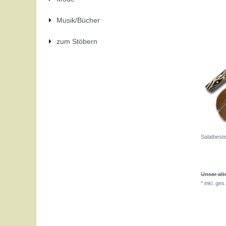
Musik/Bücher
zum Stöbern
Salatbest
Unser alt
*
inkl. ges