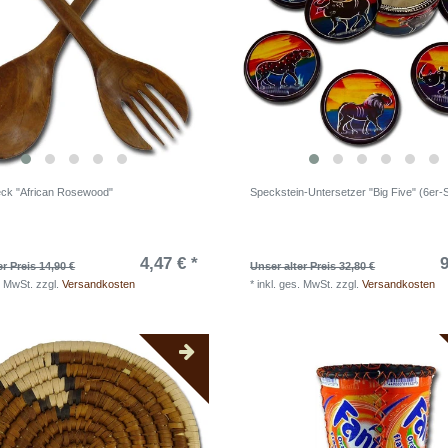
eck "African Rosewood"
Speckstein-Untersetzer "Big Five" (6er-
4,47 € *
9
er Preis 14,90 €
Unser alter Preis 32,80 €
. MwSt.
zzgl.
Versandkosten
*
inkl. ges. MwSt.
zzgl.
Versandkosten