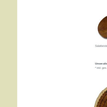
Salatbest
Unser alt
*
inkl. ges