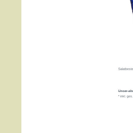
Salatbeste
Unser alt
*
inkl. ges