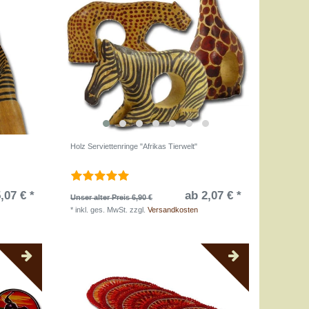
Holz Serviettenringe "Afrikas Tierwelt"
,07 € *
ab 2,07 € *
Unser alter Preis 6,90 €
*
inkl. ges. MwSt.
zzgl.
Versandkosten