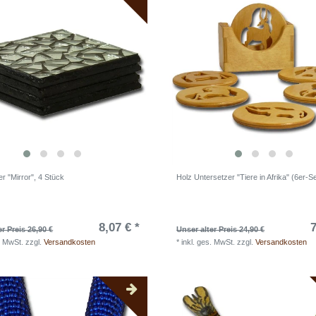
r "Mirror", 4 Stück
Holz Untersetzer "Tiere in Afrika" (6er-Se
8,07 € *
7
er Preis 26,90 €
Unser alter Preis 24,90 €
. MwSt.
zzgl.
Versandkosten
*
inkl. ges. MwSt.
zzgl.
Versandkosten