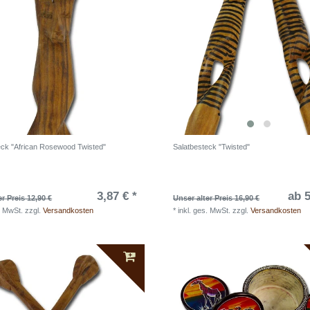
eck "African Rosewood Twisted"
Salatbesteck "Twisted"
3,87 € *
ab 5
er Preis 12,90 €
Unser alter Preis 16,90 €
. MwSt.
zzgl.
Versandkosten
*
inkl. ges. MwSt.
zzgl.
Versandkosten