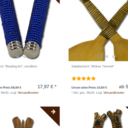
ck "Beading Art", versilbert
Salatbesteck "Afrikas Tierwelt"
17,97 € *
ab 5
er Preis 59,90 €
Unser alter Preis 16,90 €
. MwSt.
zzgl.
Versandkosten
*
inkl. ges. MwSt.
zzgl.
Versandkosten