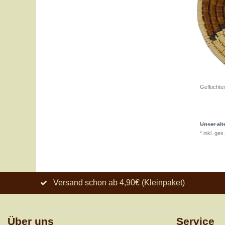
Geflochten
Unser alt
*
inkl. ges
Versand schon ab 4,90€ (Kleinpaket)
Über uns
Service