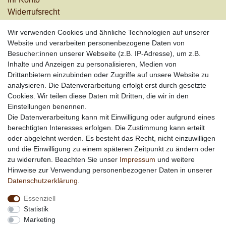
Widerrufs­recht
Versandkosten
Wir verwenden Cookies und ähnliche Technologien auf unserer
Zahlungsarten
Website und verarbeiten personenbezogene Daten von
Informationen
Besucher:innen unserer Webseite (z.B. IP-Adresse), um z.B.
Inhalte und Anzeigen zu personalisieren, Medien von
Werbung
Drittanbietern einzubinden oder Zugriffe auf unsere Website zu
Links
analysieren. Die Datenverarbeitung erfolgt erst durch gesetzte
Cookies. Wir teilen diese Daten mit Dritten, die wir in den
Vertrag widerrufen
Einstellungen benennen.
Die Datenverarbeitung kann mit Einwilligung oder aufgrund eines
berechtigten Interesses erfolgen. Die Zustimmung kann erteilt
*
außer Sonderartikel + Porto; keine Kombination mit
oder abgelehnt werden. Es besteht das Recht, nicht einzuwilligen
anderen Rabattaktionen
und die Einwilligung zu einem späteren Zeitpunkt zu ändern oder
zu widerrufen. Beachten Sie unser
Impressum
und weitere
Hinweise zur Verwendung personenbezogener Daten in unserer
Daten­schutz­erklärung
.
Essenziell
Statistik
Marketing