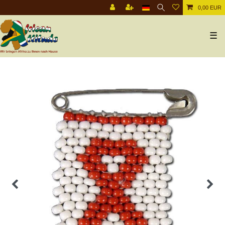
0,00 EUR
☰