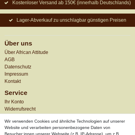
Kostenloser Versand ab 150€ (innerhalb Deutschlands)
Lager-Abverkauf zu unschlagbar günstigen Preisen
Über uns
Über African Attitude
AGB
Datenschutz
Impressum
Kontakt
Service
Ihr Konto
Widerrufs­recht
Versandkosten
Wir verwenden Cookies und ähnliche Technologien auf unserer
Zahlungsarten
Website und verarbeiten personenbezogene Daten von
Informationen
Besucher:innen unserer Webseite (z.B. IP-Adresse), um z.B.