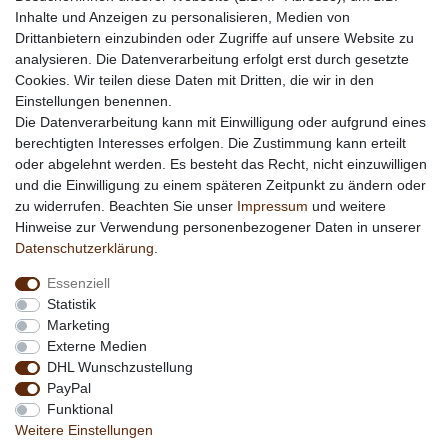
Inhalte und Anzeigen zu personalisieren, Medien von
Werbung
Drittanbietern einzubinden oder Zugriffe auf unsere Website zu
Links
analysieren. Die Datenverarbeitung erfolgt erst durch gesetzte
Cookies. Wir teilen diese Daten mit Dritten, die wir in den
Vertrag widerrufen
Einstellungen benennen.
Die Datenverarbeitung kann mit Einwilligung oder aufgrund eines
berechtigten Interesses erfolgen. Die Zustimmung kann erteilt
*
außer Sonderartikel + Porto; keine Kombination mit
oder abgelehnt werden. Es besteht das Recht, nicht einzuwilligen
anderen Rabattaktionen
und die Einwilligung zu einem späteren Zeitpunkt zu ändern oder
zu widerrufen. Beachten Sie unser
Impressum
und weitere
Hinweise zur Verwendung personenbezogener Daten in unserer
Daten­schutz­erklärung
.
Essenziell
Statistik
Marketing
Externe Medien
DHL Wunschzustellung
PayPal
Funktional
Weitere Einstellungen