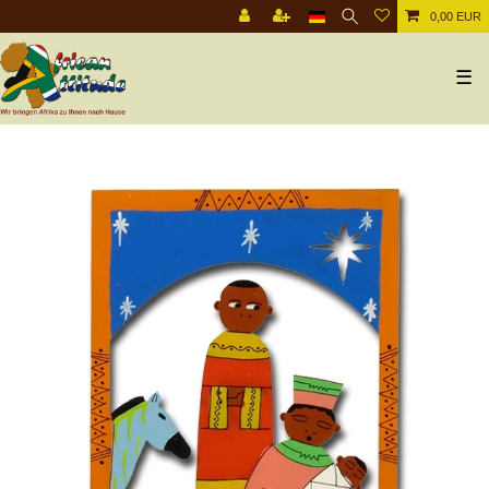
0,00 EUR
☰