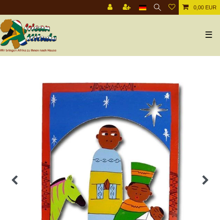
0,00 EUR
☰