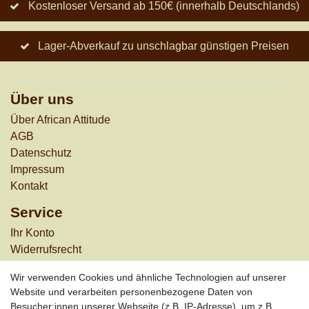
Kostenloser Versand ab 150€ (innerhalb Deutschlands)
Lager-Abverkauf zu unschlagbar günstigen Preisen
Über uns
Über African Attitude
AGB
Datenschutz
Impressum
Kontakt
Service
Ihr Konto
Widerrufs­recht
Versandkosten
Wir verwenden Cookies und ähnliche Technologien auf unserer
Zahlungsarten
Website und verarbeiten personenbezogene Daten von
Informationen
Besucher:innen unserer Webseite (z.B. IP-Adresse), um z.B.