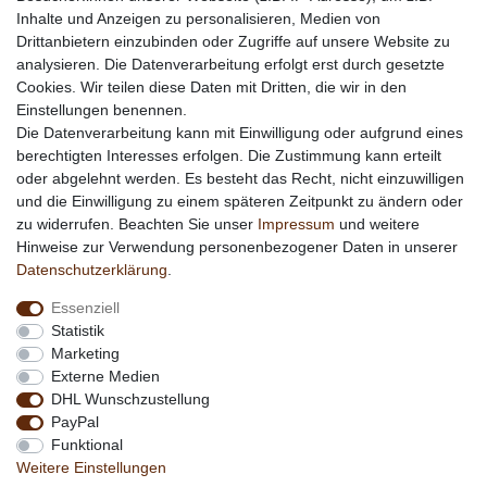
Inhalte und Anzeigen zu personalisieren, Medien von
Werbung
Drittanbietern einzubinden oder Zugriffe auf unsere Website zu
Links
analysieren. Die Datenverarbeitung erfolgt erst durch gesetzte
Cookies. Wir teilen diese Daten mit Dritten, die wir in den
Vertrag widerrufen
Einstellungen benennen.
Die Datenverarbeitung kann mit Einwilligung oder aufgrund eines
berechtigten Interesses erfolgen. Die Zustimmung kann erteilt
*
außer Sonderartikel + Porto; keine Kombination mit
oder abgelehnt werden. Es besteht das Recht, nicht einzuwilligen
anderen Rabattaktionen
und die Einwilligung zu einem späteren Zeitpunkt zu ändern oder
zu widerrufen. Beachten Sie unser
Impressum
und weitere
Hinweise zur Verwendung personenbezogener Daten in unserer
Daten­schutz­erklärung
.
Essenziell
Statistik
Marketing
Externe Medien
DHL Wunschzustellung
PayPal
Funktional
Weitere Einstellungen