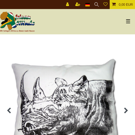
0,00 EUR
☰