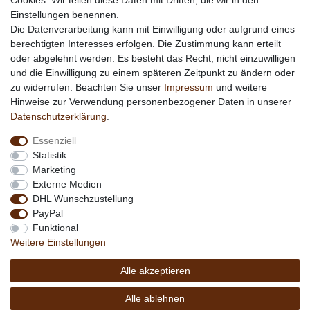
Cookies. Wir teilen diese Daten mit Dritten, die wir in den
Vertrag widerrufen
Einstellungen benennen.
Die Datenverarbeitung kann mit Einwilligung oder aufgrund eines
berechtigten Interesses erfolgen. Die Zustimmung kann erteilt
*
außer Sonderartikel + Porto; keine Kombination mit
oder abgelehnt werden. Es besteht das Recht, nicht einzuwilligen
anderen Rabattaktionen
und die Einwilligung zu einem späteren Zeitpunkt zu ändern oder
zu widerrufen. Beachten Sie unser
Impressum
und weitere
Hinweise zur Verwendung personenbezogener Daten in unserer
Daten­schutz­erklärung
.
Essenziell
Statistik
Marketing
Externe Medien
DHL Wunschzustellung
PayPal
Funktional
Weitere Einstellungen
Alle akzeptieren
Copyright © 2026 by MEDIAdorado1 UG
Alle ablehnen
(haftungsbeschränkt)