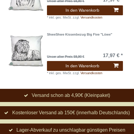
Unser alter Preis 59,90 €
In den Warenkorb
*
inkl. ges. MwSt.
zzgl.
Versandkosten
ShweShwe Kissenbezug Big Five "Löwe"
17,97 € *
Unser alter Preis 59,90 €
In den Warenkorb
*
inkl. ges. MwSt.
zzgl.
Versandkosten
Versand schon ab 4,90€ (Kleinpaket)
Kostenloser Versand ab 150€ (innerhalb Deutschlands)
Lager-Abverkauf zu unschlagbar günstigen Preisen