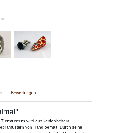
ls
Bewertungen
nimal"
 Tiermustern
wird aus kenianischem
d Zebramustern von Hand bemalt. Durch seine