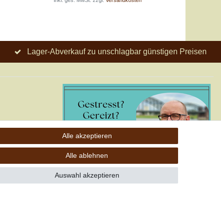
*
inkl. ges. MwSt.
zzgl.
Versandkosten
Lager-Abverkauf zu unschlagbar günstigen Preisen
Alle akzeptieren
o; keine
Alle ablehnen
Auswahl akzeptieren