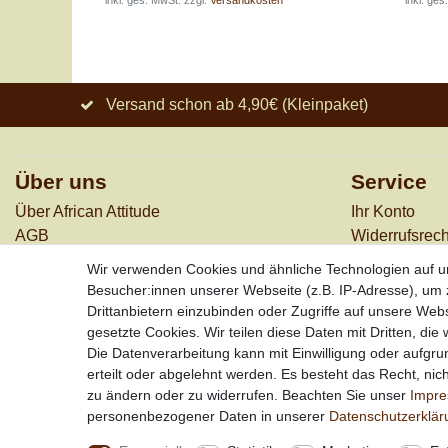
*
inkl. ges. MwSt.
zzgl.
Versandkosten
*
inkl. ges
Versand schon ab 4,90€ (Kleinpaket)
Über uns
Service
Über African Attitude
Ihr Konto
AGB
Widerrufs­rech
Datenschutz
Versandkost
Wir verwenden Cookies und ähnliche Technologien auf 
Impressum
Zahlungsarte
Besucher:innen unserer Webseite (z.B. IP-Adresse), um z
Kontakt
Drittanbietern einzubinden oder Zugriffe auf unsere Webs
gesetzte Cookies. Wir teilen diese Daten mit Dritten, die
Die Datenverarbeitung kann mit Einwilligung oder aufgru
erteilt oder abgelehnt werden. Es besteht das Recht, nich
zu ändern oder zu widerrufen. Beachten Sie unser
Impr
personenbezogener Daten in unserer
Daten­schutz­erklä