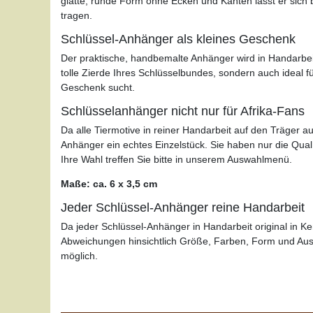
glatte, runde Form ohne Ecken und Kanten lässt er sic
tragen.
Schlüssel-Anhänger als kleines Geschenk
Der praktische, handbemalte Anhänger wird in Handarbeit i
tolle Zierde Ihres Schlüsselbundes, sondern auch ideal f
Geschenk
sucht.
Schlüsselanhänger nicht nur für Afrika-Fans
Da alle Tiermotive in reiner Handarbeit auf den Träger a
Anhänger ein echtes Einzelstück. Sie haben nur die Qua
Ihre Wahl treffen Sie bitte in unserem Auswahlmenü.
Maße: ca. 6 x 3,5 cm
Jeder Schlüssel-Anhänger reine Handarbeit
Da jeder Schlüssel-Anhänger in Handarbeit original in Ken
Abweichungen hinsichtlich Größe, Farben, Form und Au
möglich.