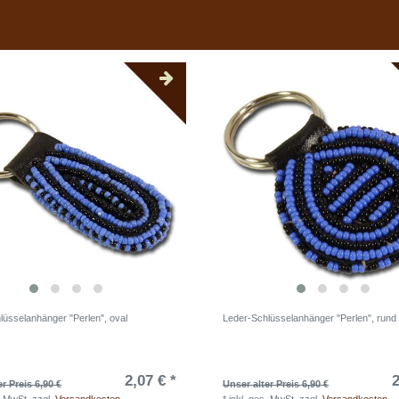
lüsselanhänger "Perlen", oval
Leder-Schlüsselanhänger "Perlen", rund
2,07 € *
2
r Preis 6,90 €
Unser alter Preis 6,90 €