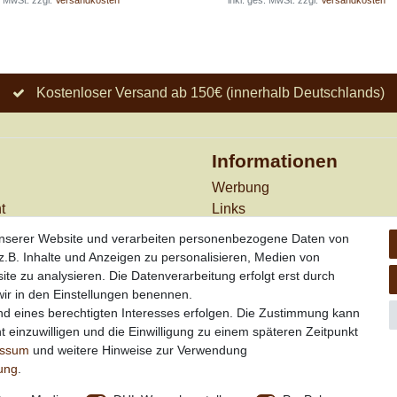
. MwSt.
zzgl.
Versandkosten
*
inkl. ges. MwSt.
zzgl.
Versandkosten
Kostenloser Versand ab 150€ (innerhalb Deutschlands)
Informationen
Werbung
t
Links
en
Vertrag widerrufen
unserer Website und verarbeiten personenbezogene Daten von
n
.B. Inhalte und Anzeigen zu personalisieren, Medien von
*
außer Sonderartikel + Port
ite zu analysieren. Die Datenverarbeitung erfolgt erst durch
Kombination mit anderen
 wir in den Einstellungen benennen.
Rabattaktionen
nd eines berechtigten Interesses erfolgen. Die Zustimmung kann
t einzuwilligen und die Einwilligung zu einem späteren Zeitpunkt
essum
und weitere Hinweise zur Verwendung
rung
.