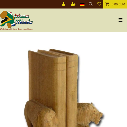
0,00 EUR
☰