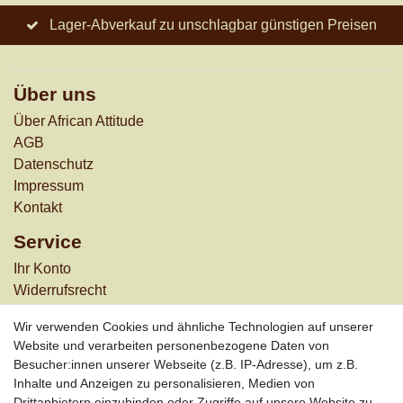
Lager-Abverkauf zu unschlagbar günstigen Preisen
Über uns
Über African Attitude
AGB
Datenschutz
Impressum
Kontakt
Service
Ihr Konto
Widerrufs­recht
Versandkosten
Wir verwenden Cookies und ähnliche Technologien auf unserer
Zahlungsarten
Website und verarbeiten personenbezogene Daten von
Informationen
Besucher:innen unserer Webseite (z.B. IP-Adresse), um z.B.
Inhalte und Anzeigen zu personalisieren, Medien von
Werbung
Drittanbietern einzubinden oder Zugriffe auf unsere Website zu