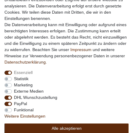
Links
analysieren. Die Datenverarbeitung erfolgt erst durch gesetzte
Cookies. Wir teilen diese Daten mit Dritten, die wir in den
Vertrag widerrufen
Einstellungen benennen.
Die Datenverarbeitung kann mit Einwilligung oder aufgrund eines
berechtigten Interesses erfolgen. Die Zustimmung kann erteilt
*
außer Sonderartikel + Porto; keine Kombination mit
oder abgelehnt werden. Es besteht das Recht, nicht einzuwilligen
anderen Rabattaktionen
und die Einwilligung zu einem späteren Zeitpunkt zu ändern oder
zu widerrufen. Beachten Sie unser
Impressum
und weitere
Hinweise zur Verwendung personenbezogener Daten in unserer
Daten­schutz­erklärung
.
Essenziell
Statistik
Marketing
Externe Medien
DHL Wunschzustellung
PayPal
Funktional
Weitere Einstellungen
Alle akzeptieren