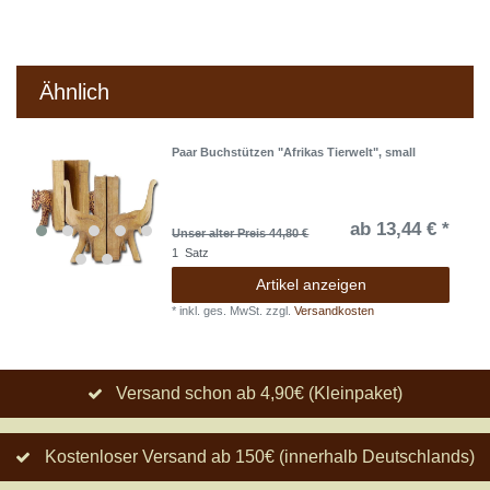
Ähnlich
Paar Buchstützen "Afrikas Tierwelt", small
ab 13,44 € *
Unser alter Preis 44,80 €
1
Satz
Artikel anzeigen
*
inkl. ges. MwSt.
zzgl.
Versandkosten
Versand schon ab 4,90€ (Kleinpaket)
Kostenloser Versand ab 150€ (innerhalb Deutschlands)