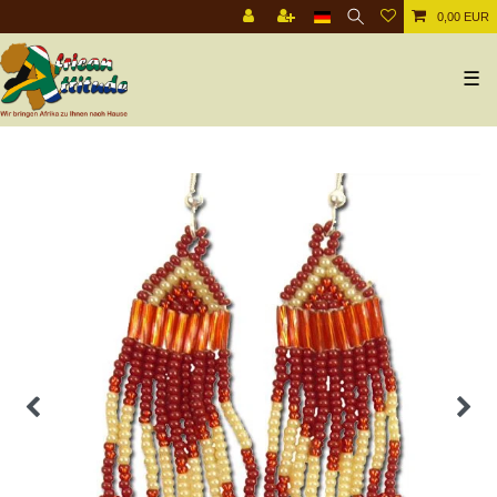
0,00 EUR
☰