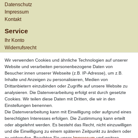
Datenschutz
Impressum
Kontakt
Service
Ihr Konto
Widerrufs­recht
Versandkosten
Wir verwenden Cookies und ähnliche Technologien auf unserer
Zahlungsarten
Website und verarbeiten personenbezogene Daten von
Informationen
Besucher:innen unserer Webseite (z.B. IP-Adresse), um z.B.
Inhalte und Anzeigen zu personalisieren, Medien von
Werbung
Drittanbietern einzubinden oder Zugriffe auf unsere Website zu
Links
analysieren. Die Datenverarbeitung erfolgt erst durch gesetzte
Cookies. Wir teilen diese Daten mit Dritten, die wir in den
Vertrag widerrufen
Einstellungen benennen.
Die Datenverarbeitung kann mit Einwilligung oder aufgrund eines
berechtigten Interesses erfolgen. Die Zustimmung kann erteilt
*
außer Sonderartikel + Porto; keine Kombination mit
oder abgelehnt werden. Es besteht das Recht, nicht einzuwilligen
anderen Rabattaktionen
und die Einwilligung zu einem späteren Zeitpunkt zu ändern oder
zu widerrufen. Beachten Sie unser
Impressum
und weitere