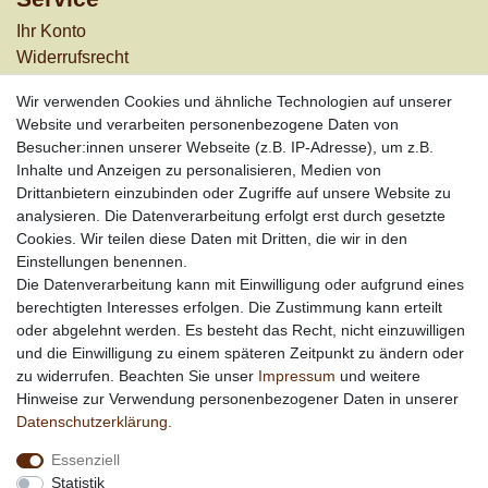
Ihr Konto
Widerrufs­recht
Versandkosten
Wir verwenden Cookies und ähnliche Technologien auf unserer
Zahlungsarten
Website und verarbeiten personenbezogene Daten von
Informationen
Besucher:innen unserer Webseite (z.B. IP-Adresse), um z.B.
Inhalte und Anzeigen zu personalisieren, Medien von
Werbung
Drittanbietern einzubinden oder Zugriffe auf unsere Website zu
Links
analysieren. Die Datenverarbeitung erfolgt erst durch gesetzte
Cookies. Wir teilen diese Daten mit Dritten, die wir in den
Vertrag widerrufen
Einstellungen benennen.
Die Datenverarbeitung kann mit Einwilligung oder aufgrund eines
berechtigten Interesses erfolgen. Die Zustimmung kann erteilt
*
außer Sonderartikel + Porto; keine Kombination mit
oder abgelehnt werden. Es besteht das Recht, nicht einzuwilligen
anderen Rabattaktionen
und die Einwilligung zu einem späteren Zeitpunkt zu ändern oder
zu widerrufen. Beachten Sie unser
Impressum
und weitere
Hinweise zur Verwendung personenbezogener Daten in unserer
Daten­schutz­erklärung
.
Essenziell
Statistik