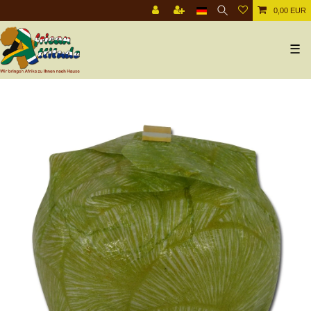
0,00 EUR
☰