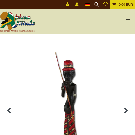
0,00 EUR
☰