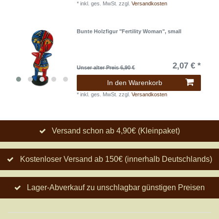
*
inkl. ges. MwSt.
zzgl.
Versandkosten
Bunte Holzfigur "Fertility Woman", small
2,07 € *
Unser alter Preis 6,90 €
In den Warenkorb
*
inkl. ges. MwSt.
zzgl.
Versandkosten
Versand schon ab 4,90€ (Kleinpaket)
Kostenloser Versand ab 150€ (innerhalb Deutschlands)
Lager-Abverkauf zu unschlagbar günstigen Preisen