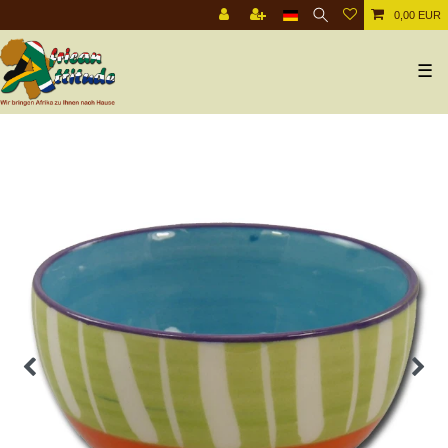
0,00 EUR
☰