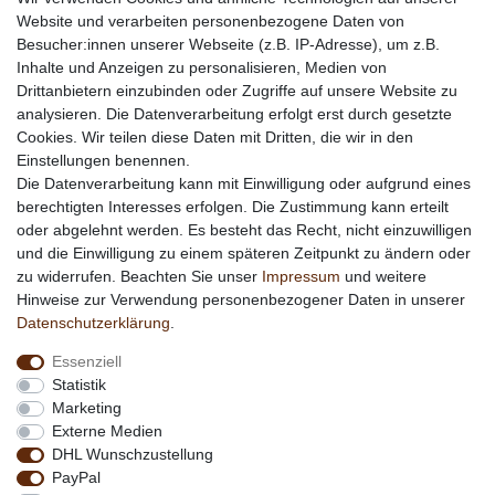
Zahlungsarten
Website und verarbeiten personenbezogene Daten von
Besucher:innen unserer Webseite (z.B. IP-Adresse), um z.B.
Informationen
Inhalte und Anzeigen zu personalisieren, Medien von
Werbung
Drittanbietern einzubinden oder Zugriffe auf unsere Website zu
Links
analysieren. Die Datenverarbeitung erfolgt erst durch gesetzte
Cookies. Wir teilen diese Daten mit Dritten, die wir in den
Vertrag widerrufen
Einstellungen benennen.
Die Datenverarbeitung kann mit Einwilligung oder aufgrund eines
berechtigten Interesses erfolgen. Die Zustimmung kann erteilt
*
außer Sonderartikel + Porto; keine Kombination mit
oder abgelehnt werden. Es besteht das Recht, nicht einzuwilligen
anderen Rabattaktionen
und die Einwilligung zu einem späteren Zeitpunkt zu ändern oder
zu widerrufen. Beachten Sie unser
Impressum
und weitere
Hinweise zur Verwendung personenbezogener Daten in unserer
Daten­schutz­erklärung
.
Essenziell
Statistik
Marketing
Externe Medien
DHL Wunschzustellung
PayPal