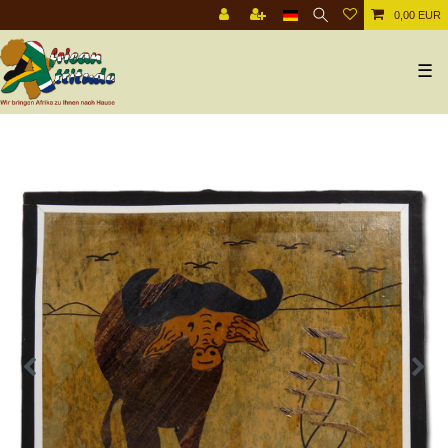
0,00 EUR
☰