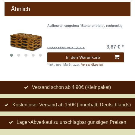
Ähnlich
Aufbewahrungsbox "Bananenblatt", rechteckig
3,87 € *
Unser alter Preis 12,90 €
In den Warenkorb
*
inkl. ges. MwSt.
zzgl.
Versandkosten
Versand schon ab 4,90€ (Kleinpaket)
Kostenloser Versand ab 150€ (innerhalb Deutschlands)
Lager-Abverkauf zu unschlagbar günstigen Preisen